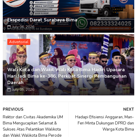
Ekspedisi Darat Surabaya Bima
July 06, 2026
Advertorial
Wali Kota dan Wakil Wali Kota Bima Hadiri Upacara
Hari Jadi Bima ke-386, Perkuat Sinergi Pembangunan
Daerah
July 05, 2026
PREVIOUS
NEXT
Rektor dan Civitas Akademika UM
Hadapi Efisiensi Anggaran, Man-
Bima Mengucapkan Selamat &
Feri Minta Dukungan DPRD dan
Sukses Atas Pelantikan Walikota
Warga Kota Bima
dan Wakil Walikota Bima Perode