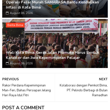
Operasi Pasar Murah SAMARASA Bantu Kendalikan
Inflasi di Kota Bima
August 06, 2026
Berita Bima
Wali Kota Bima: Gerak Jalan Pramuka Harus Bentuk
Karakter dan Jiwa Kepemimpinan Pelajar
August 06, 2026
PREVIOUS
NEXT
Rakor Perdana Kepemimpinan
Kolaborasi dengan Pemkot Bima,
Man-Feri, Bahas Persiapan Jelang
PT. Pelindo Berbagi di Bulan
Hari Raya Idul Fitri
Ramadhan
POST A COMMENT