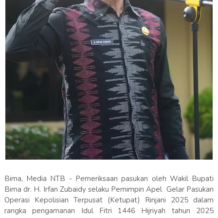
Bima, Media NTB - Pemeriksaan pasukan oleh Wakil Bupati
Bima dr. H. Irfan Zubaidy selaku Pemimpin Apel Gelar Pasukan
Operasi Kepolisian Terpusat (Ketupat) Rinjani 2025 dalam
rangka pengamanan Idul Fitri 1446 Hijriyah tahun 2025