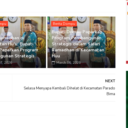
ompu
Berita Dompu
Bupati Dompu Paparkan
Ramadhan di
Program Pembangunan
an Hu'u, Bupati
Strategis dalam Safari
Paparkan Program
Ramadhan di Kecamatan
gunan Strategis
Huu
7, 2026
March 06, 2026
NEXT
Selasa Menyapa Kembali Dihelat di Kecamatan Parado
Bima