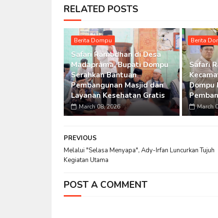
RELATED POSTS
Berita Dompu
Berita D
Safari Ramadhan di Desa
Madaprama, Bupati Dompu
Safari 
Serahkan Bantuan
Kecamat
Pembangunan Masjid dan
Dompu 
Layanan Kesehatan Gratis
Pemban
March 08, 2026
March 0
PREVIOUS
Melalui "Selasa Menyapa", Ady-Irfan Luncurkan Tujuh
Kegiatan Utama
POST A COMMENT