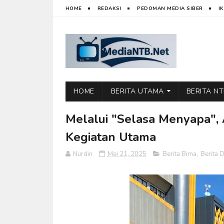
HOME
REDAKSI
PEDOMAN MEDIA SIBER
I
HOME
BERITA UTAMA
BERITA N
Melalui "Selasa Menyapa", 
Kegiatan Utama
Nurdin
Mei 21, 2025
Berita Bima
,
Berita