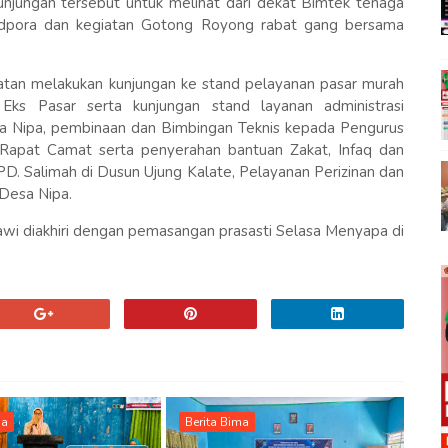
jungan tersebut untuk melihat dari dekat Bimtek tenaga
budpora dan kegiatan Gotong Royong rabat gang bersama
tan melakukan kunjungan ke stand pelayanan pasar murah
Eks Pasar serta kunjungan stand layanan administrasi
a Nipa, pembinaan dan Bimbingan Teknis kepada Pengurus
pat Camat serta penyerahan bantuan Zakat, Infaq dan
D. Salimah di Dusun Ujung Kalate, Pelayanan Perizinan dan
Desa Nipa.
wi diakhiri dengan pemasangan prasasti Selasa Menyapa di
ma
Berita Bima