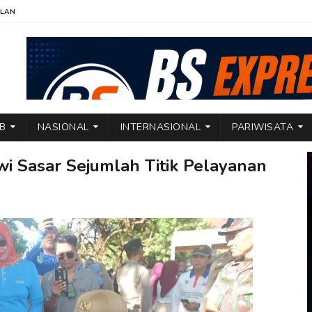
KLAN
TB
NASIONAL
INTERNASIONAL
PARIWISATA
i Sasar Sejumlah Titik Pelayanan