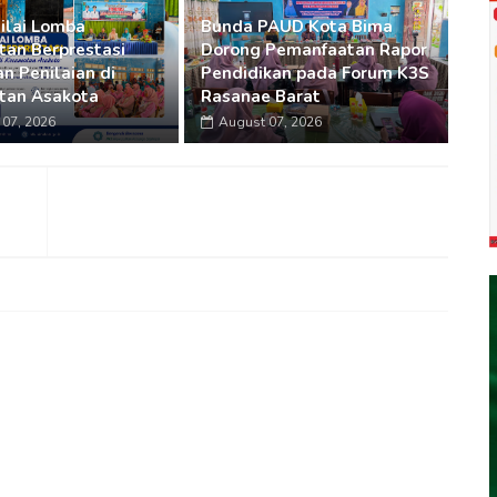
ilai Lomba
Bunda PAUD Kota Bima
an Berprestasi
Dorong Pemanfaatan Rapor
n Penilaian di
Pendidikan pada Forum K3S
tan Asakota
Rasanae Barat
07, 2026
August 07, 2026