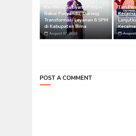
Ibu Murni Suciyanti Pimpin
Tim Pen
Rakor Posyandu, Dorong
Kecamat
Transformasi Layanan 6 SPM
Lanjutka
di Kabupaten Bima
Kecama
August 07, 2026
August 
POST A COMMENT