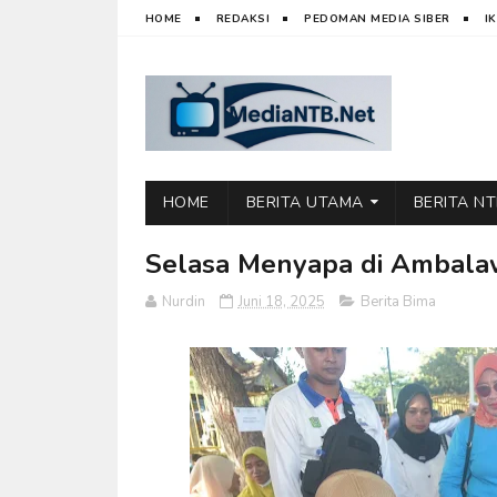
HOME
REDAKSI
PEDOMAN MEDIA SIBER
I
HOME
BERITA UTAMA
BERITA N
Selasa Menyapa di Ambalaw
Nurdin
Juni 18, 2025
Berita Bima