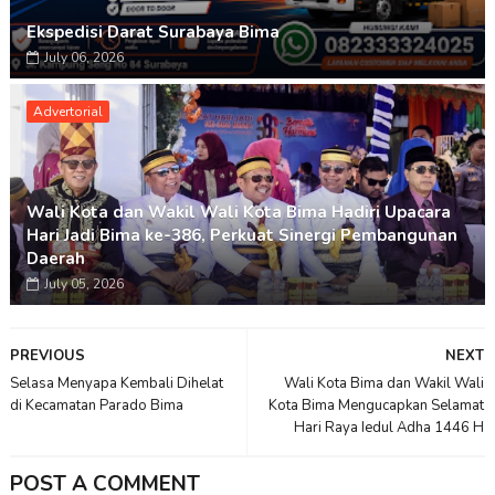
Ekspedisi Darat Surabaya Bima
July 06, 2026
Advertorial
Wali Kota dan Wakil Wali Kota Bima Hadiri Upacara
Hari Jadi Bima ke-386, Perkuat Sinergi Pembangunan
Daerah
July 05, 2026
PREVIOUS
NEXT
Selasa Menyapa Kembali Dihelat
Wali Kota Bima dan Wakil Wali
di Kecamatan Parado Bima
Kota Bima Mengucapkan Selamat
Hari Raya Iedul Adha 1446 H
POST A COMMENT