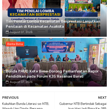
Tim Penilai Lomba Kecamatan Berprestasi Lanjutkan
Penilaian di Kecamatan Asakota
August 07, 2026
Berita Bima
Bunda PAUD Kota Bima Dorong Pemanfaatan Rapor
Pendidikan pada Forum K3S Rasanae Barat
August 07, 2026
PREVIOUS
NEXT
Kukuhkan Bunda Literasi se-NTB,
Gubernur NTB Bertindak Sebagai
Wagub Umi Dinda: Bersama
Irup Hari Jadi Bima Ke-385