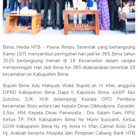
Bima, Media NTB - Pawai Rimpu Serentak yang berlangsung
Kamis (3/7) menyambut peringatan hari jadi ke 385 Bima tahun
2025 berlangsung meriah di 18 Kecamatan dalam rangka
memperingati Hari Jadi Bima Ke-385 dilaksanakan serentak 18
kecamatan se Kabupaten Bima.
Bupati Bima Ady Mahyudi, Wakil Bupati dr. H. Irfan, anggota
DPRD Kabupaten Bima Dapil II, Kapolres Bima, AKBP Eko
Sutomo, S.IK, M.IK didampingi Kepala OPD Pembina
kecamatan Bolo antara lain kepala Dinas Dikbudpora, Zunaidin,
S.Sos. MM, Kepala Dinas Pariwisata , Drs. Salam Gani, MPd,
Ketua TP. PKK Kabupaten Bima Ny Murni Suciyanti, Ketua
GOW Kabupaten Bima Ny. Hj. Anita H. Irfan, Camat Bolo Dra
Hj. Arabiah beserta Muspika dan Pimpinan Cabang Bank NTB