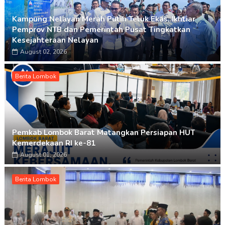
Kampung Nelayan Merah Putih Teluk Ekas, Ikhtiar
Pemprov NTB dan Pemerintah Pusat Tingkatkan
Kesejahteraan Nelayan
August 02, 2026
Berita Lombok
Pemkab Lombok Barat Matangkan Persiapan HUT
Kemerdekaan RI ke-81
August 01, 2026
Berita Lombok