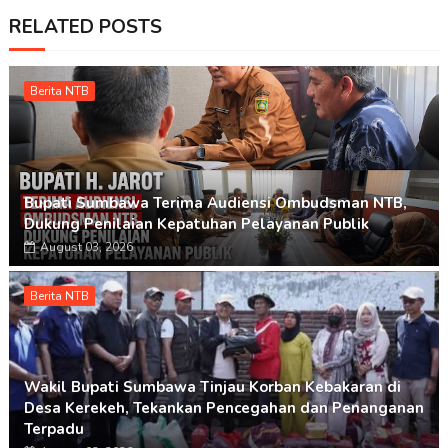
RELATED POSTS
Berita NTB
Bupati Sumbawa Terima Audiensi Ombudsman NTB,
Dukung Penilaian Kepatuhan Pelayanan Publik
August 03, 2026
Berita NTB
Wakil Bupati Sumbawa Tinjau Korban Kebakaran di
Desa Kerekeh, Tekankan Pencegahan dan Penanganan
Terpadu