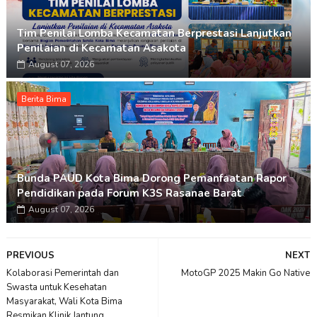
Tim Penilai Lomba Kecamatan Berprestasi Lanjutkan
Penilaian di Kecamatan Asakota
August 07, 2026
Berita Bima
Bunda PAUD Kota Bima Dorong Pemanfaatan Rapor
Pendidikan pada Forum K3S Rasanae Barat
August 07, 2026
PREVIOUS
NEXT
Kolaborasi Pemerintah dan
MotoGP 2025 Makin Go Native
Swasta untuk Kesehatan
Masyarakat, Wali Kota Bima
Resmikan Klinik Jantung