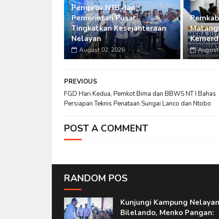
Pemprov NTB dan
Pemerintah Pusat
Pemkab
Tingkatkan Kesejahteraan
Matangk
Nelayan
Kemerde
August 02, 2026
August 
PREVIOUS
FGD Hari Kedua, Pemkot Bima dan BBWS NT I Bahas
Persiapan Teknis Penataan Sungai Lanco dan Ntobo
POST A COMMENT
RANDOM POS
Kunjungi Kampung Nelaya
Bilelando, Menko Pangan: