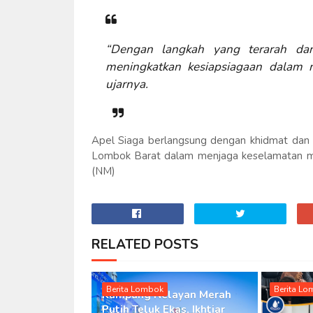
“Dengan langkah yang terarah dan 
meningkatkan kesiapsiagaan dalam 
ujarnya.
Apel Siaga berlangsung dengan khidmat dan
Lombok Barat dalam menjaga keselamatan ma
(NM)
RELATED POSTS
Berita Lombok
Berita L
Kampung Nelayan Merah
Putih Teluk Ekas, Ikhtiar