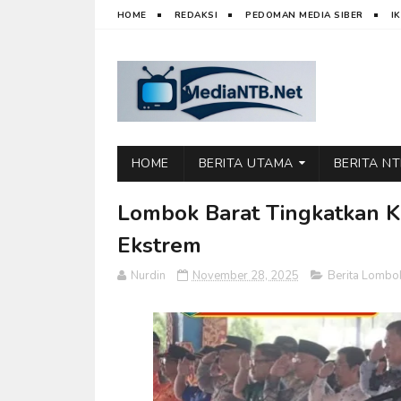
HOME
REDAKSI
PEDOMAN MEDIA SIBER
I
HOME
BERITA UTAMA
BERITA N
Lombok Barat Tingkatkan K
Ekstrem
Nurdin
November 28, 2025
Berita Lombo