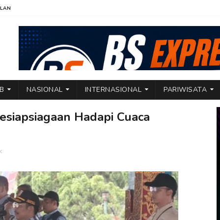
KLAN
TB
NASIONAL
INTERNASIONAL
PARIWISATA
esiapsiagaan Hadapi Cuaca
k