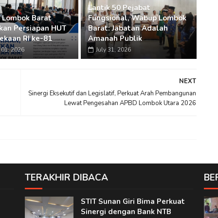
Lantik 50 Pejabat
 Lombok Barat
Fungsional, Wabup Lombok
an Persiapan HUT
Barat: Jabatan Adalah
kaan RI ke-81
Amanah Publik
01, 2026
July 31, 2026
NEXT
Sinergi Eksekutif dan Legislatif, Perkuat Arah Pembangunan
Lewat Pengesahan APBD Lombok Utara 2026
TERAKHIR DIBACA
BE
n
STIT Sunan Giri Bima Perkuat
Sinergi dengan Bank NTB