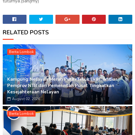
tuturnya.(san/jmy)
RELATED POSTS
Berita Lombok
Kampung Nelayan Merah Putih Teluk Ekas, Ikhtiar
Pemprov NTB dan Pemerintah Pusat Tingkatkan
Kesejahteraan Nelayan
August 02, 2026
Berita Lombok