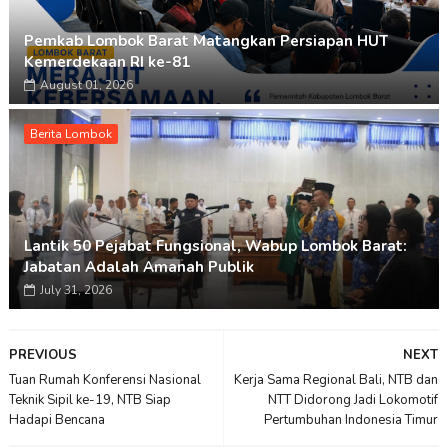
Pemkab Lombok Barat Matangkan Persiapan HUT
Kemerdekaan RI ke-81
August 01, 2026
Berita Lombok
Lantik 50 Pejabat Fungsional, Wabup Lombok Barat:
Jabatan Adalah Amanah Publik
July 31, 2026
PREVIOUS
NEXT
Tuan Rumah Konferensi Nasional
Kerja Sama Regional Bali, NTB dan
Teknik Sipil ke-19, NTB Siap
NTT Didorong Jadi Lokomotif
Hadapi Bencana
Pertumbuhan Indonesia Timur