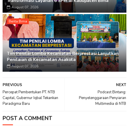
Transformasi Layanan 6 SPM di Kabupaten Bima
August 07, 2026
Berita Bima
Tim Penilai Lomba Kecamatan Berprestasi Lanjutkan
Penilaian di Kecamatan Asakota
August 07, 2026
PREVIOUS
NEXT
Percepat Pembentukan PT. NTB
Podcast Bintang:
Capital, Gubernur Iqbal Tekankan
Penyelenggaraan Penyiaran
Paradigma Baru
Multimedia di NTB
POST A COMMENT