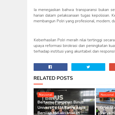
Ia menegaskan bahwa transparansi bukan seka
harian dalam pelaksanaan tugas kepolisian. K
membangun Polri yang profesional, modern, da
Keberhasilan Polri meraih nilai tertinggi sec
upaya reformasi birokrasi dan peningkatan kua
terhadap institusi yang akuntabel dan respons
RELATED POSTS
Nasional
Nasional
Bertemu Pimpinan Binus
University, IAI Rawa Aopa
Cold St
Bersiap Melaksanakan
Surya H