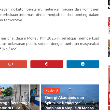
dar indikator penilaian, melainkan bagian dari komitmen
eterbukaan informasi dinilai menjadi fondasi penting dalam
n terpercaya.
ara nasional dalam Monev KIP 2025 ini sekaligus memperkuat
litas pelayanan publik, sejalan dengan tuntutan masyarakat
if.(NM/Red)
Nasional
Sinergi Akademis dan
orage Bertenaga
Spiritual: Kehadiran
adir di Pulau
Pimpinan Kampus di Monas