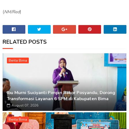
(
NM/Red
)
RELATED POSTS
Berita Bima
Ibu Murni Suciyanti Pimpin Rakor Posyandu, Dorong
Transformasi Layanan 6 SPM di Kabupaten Bima
August 07, 2026
Berita Bima