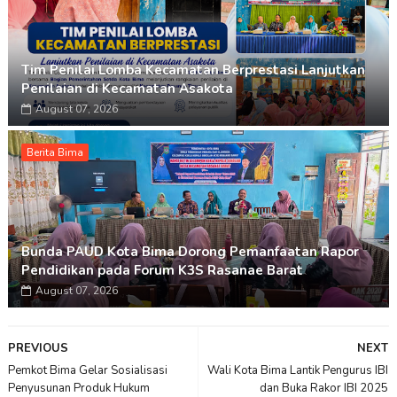
Tim Penilai Lomba Kecamatan Berprestasi Lanjutkan
Penilaian di Kecamatan Asakota
August 07, 2026
Berita Bima
Bunda PAUD Kota Bima Dorong Pemanfaatan Rapor
Pendidikan pada Forum K3S Rasanae Barat
August 07, 2026
PREVIOUS
NEXT
Pemkot Bima Gelar Sosialisasi
Wali Kota Bima Lantik Pengurus IBI
Penyusunan Produk Hukum
dan Buka Rakor IBI 2025