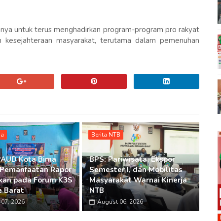
ya untuk terus menghadirkan program-program pro rakyat
 kesejahteraan masyarakat, terutama dalam pemenuhan
ma
Berita NTB
PAUD Kota Bima
BPS: Pariwisata, Ekspor
 Pemanfaatan Rapor
Semester I, dan Mobilitas
kan pada Forum K3S
Masyarakat Warnai Kinerja
 Barat
NTB
07, 2026
August 06, 2026