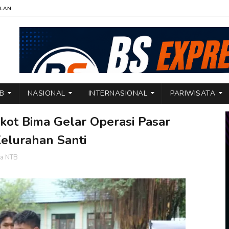
KLAN
TB
NASIONAL
INTERNASIONAL
PARIWISATA
ot Bima Gelar Operasi Pasar
elurahan Santi
ta NTB