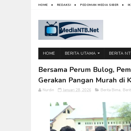
HOME
REDAKSI
PEDOMAN MEDIA SIBER
I
HOME
BERITA UTAMA
BERITA N
Bersama Perum Bulog, Pemk
Gerakan Pangan Murah di K
Nurdin
Januari 28, 2026
Berita Bima
,
Beri