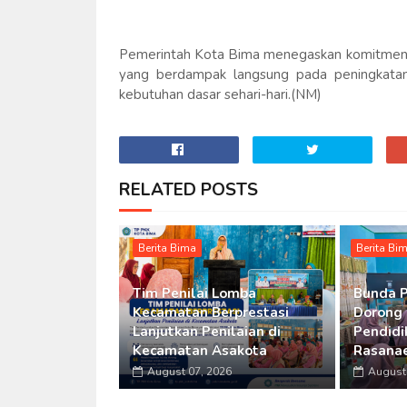
Pemerintah Kota Bima menegaskan komitmenn
yang berdampak langsung pada peningkatan
kebutuhan dasar sehari-hari.(NM)
RELATED POSTS
Berita Bima
Berita Bi
Tim Penilai Lomba
Bunda 
Kecamatan Berprestasi
Dorong
Lanjutkan Penilaian di
Pendidi
Kecamatan Asakota
Rasanae
August 07, 2026
August 