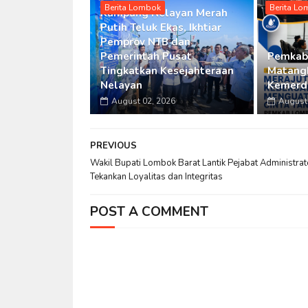
Berita Lombok
Berita L
Kampung Nelayan Merah
Putih Teluk Ekas, Ikhtiar
Pemprov NTB dan
Pemerintah Pusat
Pemkab
Tingkatkan Kesejahteraan
Matangk
Nelayan
Kemerde
August 02, 2026
August 
PREVIOUS
Wakil Bupati Lombok Barat Lantik Pejabat Administrat
Tekankan Loyalitas dan Integritas
POST A COMMENT