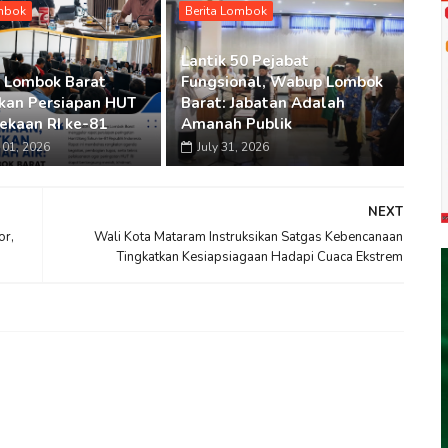
ombok
Berita Lombok
Lantik 50 Pejabat
 Lombok Barat
Fungsional, Wabup Lombok
an Persiapan HUT
Barat: Jabatan Adalah
kaan RI ke-81
Amanah Publik
01, 2026
July 31, 2026
NEXT
or,
Wali Kota Mataram Instruksikan Satgas Kebencanaan
Tingkatkan Kesiapsiagaan Hadapi Cuaca Ekstrem