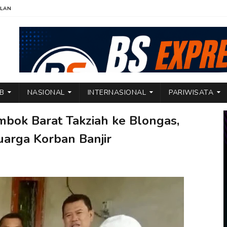
KLAN
TB
NASIONAL
INTERNASIONAL
PARIWISATA
mbok Barat Takziah ke Blongas,
arga Korban Banjir