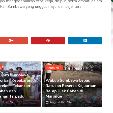
an mengedepankan etos kerja, disiplin, serta empati dalam
dkan Sumbawa yang unggul, maju, dan sejahtera.
B
Berita NTB
Bupati Sumbawa
Korban Kebakaran di
Wabup Sumbawa Lepas
rekeh, Tekankan
Ratusan Peserta Kejuaraan
ahan dan
Balap Ojek Gabah di
anan Terpadu
Maronge
03, 2026
August 02, 2026