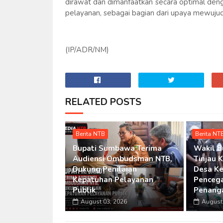
dirawat dan dimanfaatkan secara optimal deng
pelayanan, sebagai bagian dari upaya mewuju
(IP/ADR/NM)
RELATED POSTS
Berita NTB
Berita NT
Bupati Sumbawa Terima
Wakil 
Audiensi Ombudsman NTB,
Tinjau 
Dukung Penilaian
Desa Ke
Kepatuhan Pelayanan
Penceg
Publik
Penang
August 03, 2026
August 