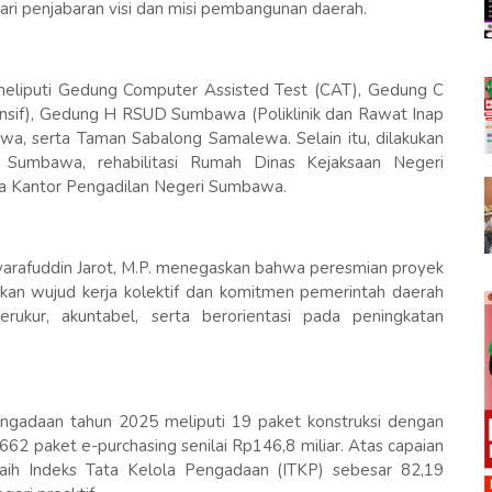
ari penjabaran visi dan misi pembangunan daerah.
meliputi Gedung Computer Assisted Test (CAT), Gedung C
sif), Gedung H RSUD Sumbawa (Poliklinik dan Rawat Inap
 serta Taman Sabalong Samalewa. Selain itu, dilakukan
Sumbawa, rehabilitasi Rumah Dinas Kejaksaan Negeri
 Kantor Pengadilan Negeri Sumbawa.
arafuddin Jarot, M.P. menegaskan bahwa peresmian proyek
inkan wujud kerja kolektif dan komitmen pemerintah daerah
kur, akuntabel, serta berorientasi pada peningkatan
engadaan tahun 2025 meliputi 19 paket konstruksi dengan
 3.662 paket e-purchasing senilai Rp146,8 miliar. Atas capaian
aih Indeks Tata Kelola Pengadaan (ITKP) sebesar 82,19