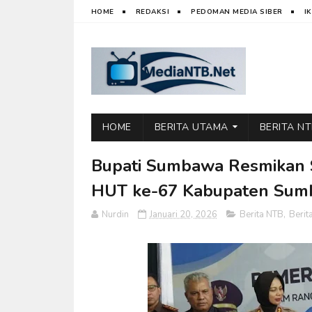
HOME
REDAKSI
PEDOMAN MEDIA SIBER
I
HOME
BERITA UTAMA
BERITA N
Bupati Sumbawa Resmikan S
HUT ke-67 Kabupaten Su
Nurdin
Januari 20, 2026
Berita NTB
,
Beri