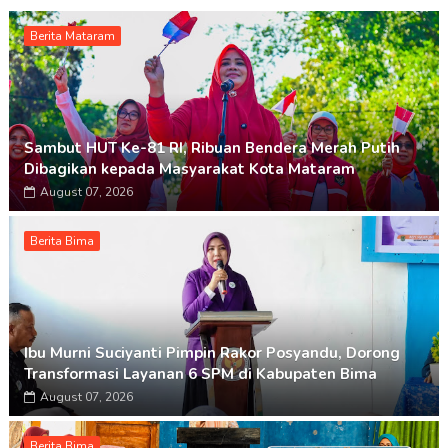
Berita Mataram
Sambut HUT Ke-81 RI, Ribuan Bendera Merah Putih
Dibagikan kepada Masyarakat Kota Mataram
August 07, 2026
Berita Bima
Ibu Murni Suciyanti Pimpin Rakor Posyandu, Dorong
Transformasi Layanan 6 SPM di Kabupaten Bima
August 07, 2026
Berita Bima