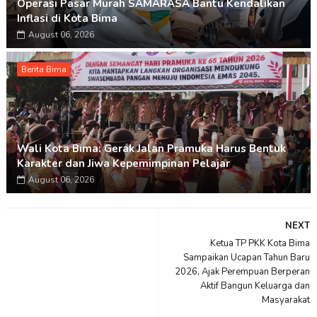
Operasi Pasar Murah SAMARASA Bantu Kendalikan
Inflasi di Kota Bima
August 06, 2026
Berita Bima
Wali Kota Bima: Gerak Jalan Pramuka Harus Bentuk
Karakter dan Jiwa Kepemimpinan Pelajar
August 06, 2026
NEXT
Ketua TP PKK Kota Bima
Sampaikan Ucapan Tahun Baru
2026, Ajak Perempuan Berperan
Aktif Bangun Keluarga dan
Masyarakat