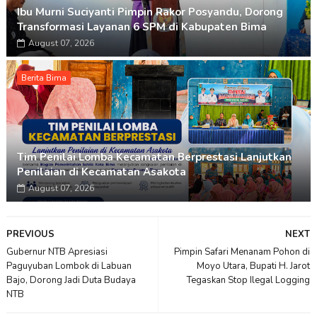
Ibu Murni Suciyanti Pimpin Rakor Posyandu, Dorong
Transformasi Layanan 6 SPM di Kabupaten Bima
August 07, 2026
Berita Bima
Tim Penilai Lomba Kecamatan Berprestasi Lanjutkan
Penilaian di Kecamatan Asakota
August 07, 2026
PREVIOUS
NEXT
Gubernur NTB Apresiasi
Pimpin Safari Menanam Pohon di
Paguyuban Lombok di Labuan
Moyo Utara, Bupati H. Jarot
Bajo, Dorong Jadi Duta Budaya
Tegaskan Stop Ilegal Logging
NTB