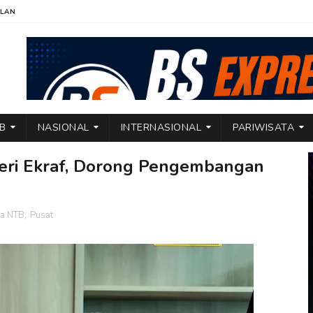
KLAN
TB
NASIONAL
INTERNASIONAL
PARIWISATA
eri Ekraf, Dorong Pengembangan
ta NTB
,
Pusat