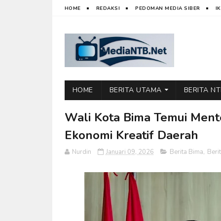
HOME
REDAKSI
PEDOMAN MEDIA SIBER
I
HOME
BERITA UTAMA
BERITA N
Wali Kota Bima Temui Ment
Ekonomi Kreatif Daerah
Nurdin
Januari 09, 2026
Berita Bima
,
Beri