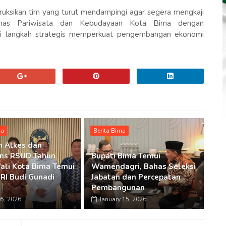
ruksikan tim yang turut mendampingi agar segera mengkaji
Dinas Pariwisata dan Kebudayaan Kota Bima dengan
ai langkah strategis memperkuat pengembangan ekonomi
ma
Berita Bima
n Alkes dan
ns RSUD Tahun
Bupati Bima Temui
ali Kota Bima Temui
Wamendagri, Bahas Seleksi
RI Budi Gunadi
Jabatan dan Percepatan
Pembangunan
5, 2026
January 15, 2026