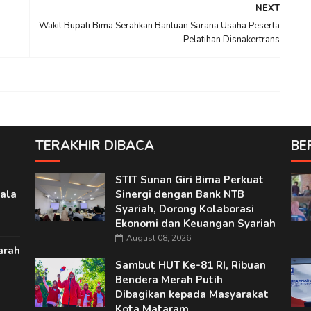
NEXT
Wakil Bupati Bima Serahkan Bantuan Sarana Usaha Peserta
Pelatihan Disnakertrans
TERAKHIR DIBACA
BE
STIT Sunan Giri Bima Perkuat
ala
Sinergi dengan Bank NTB
Syariah, Dorong Kolaborasi
Ekonomi dan Keuangan Syariah
August 08, 2026
arah
Sambut HUT Ke-81 RI, Ribuan
Bendera Merah Putih
Dibagikan kepada Masyarakat
Kota Mataram