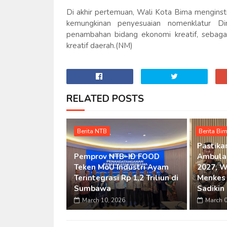
Di akhir pertemuan, Wali Kota Bima menginst
kemungkinan penyesuaian nomenklatur 
penambahan bidang ekonomi kreatif, sebag
kreatif daerah.(NM)
RELATED POSTS
Berita NTB
Berita Bi
Pastika
Pemprov NTB–ID FOOD
Ambula
Teken MoU Industri Ayam
2027, W
Terintegrasi Rp 1,2 Triliun di
Menkes 
Sumbawa
Sadikin
March 10, 2026
March 0