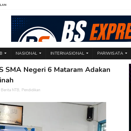
KLAN
TB
NASIONAL
INTERNASIONAL
PARIWISATA
IS SMA Negeri 6 Mataram Adakan
inah
,
Berita NTB
,
Pendidikan