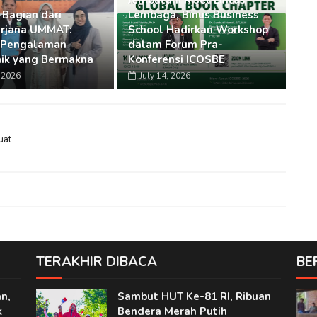
Jembatani Riset Lintas
 Bagian dari
Lembaga, Binus Business
rjana UMMAT:
School Hadirkan Workshop
 Pengalaman
dalam Forum Pra-
ik yang Bermakna
Konferensi ICOSBE
, 2026
July 14, 2026
uat
TERAKHIR DIBACA
BE
n,
Sambut HUT Ke-81 RI, Ribuan
k
Bendera Merah Putih