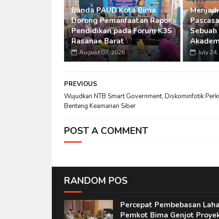
Bunda PAUD Kota Bima
Menjadi
Dorong Pemanfaatan Rapor
Pascasa
Pendidikan pada Forum K3S
Sebuah
Rasanae Barat
Akadem
August 07, 2026
July 24
PREVIOUS
Wujudkan NTB Smart Government, Diskominfotik Perk
Benteng Keamanan Siber
POST A COMMENT
RANDOM POS
Percepat Pembebasan Laha
Pemkot Bima Genjot Proye