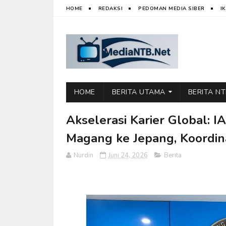
HOME
REDAKSI
PEDOMAN MEDIA SIBER
I
HOME
BERITA UTAMA
BERITA N
Akselerasi Karier Global: I
Magang ke Jepang, Koordin
Nurdin
Juni 24, 2026
Berita