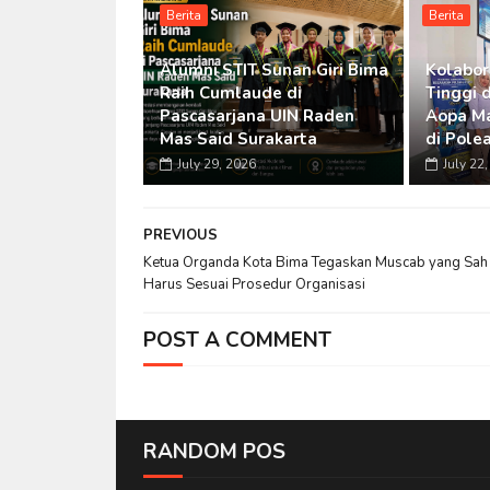
Berita
Berita
Alumni STIT Sunan Giri Bima
Kolabor
Raih Cumlaude di
Tinggi 
Pascasarjana UIN Raden
Aopa M
Mas Said Surakarta
di Pole
July 29, 2026
July 22
PREVIOUS
Ketua Organda Kota Bima Tegaskan Muscab yang Sah
Harus Sesuai Prosedur Organisasi
POST A COMMENT
RANDOM POS