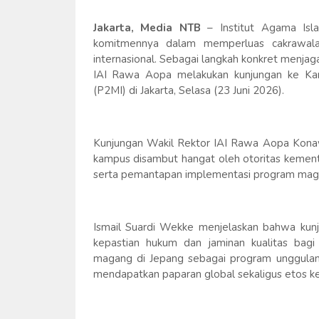
Jakarta, Media NTB
– Institut Agama Is
komitmennya dalam memperluas cakrawala
internasional. Sebagai langkah konkret menjaga
IAI Rawa Aopa melakukan kunjungan ke Kan
(P2MI) di Jakarta, Selasa (23 Juni 2026).
Kunjungan Wakil Rektor IAI Rawa Aopa Konawe
kampus disambut hangat oleh otoritas kement
serta pemantapan implementasi program maga
Ismail Suardi Wekke menjelaskan bahwa kunju
kepastian hukum dan jaminan kualitas bagi 
magang di Jepang sebagai program unggulan 
mendapatkan paparan global sekaligus etos kerj