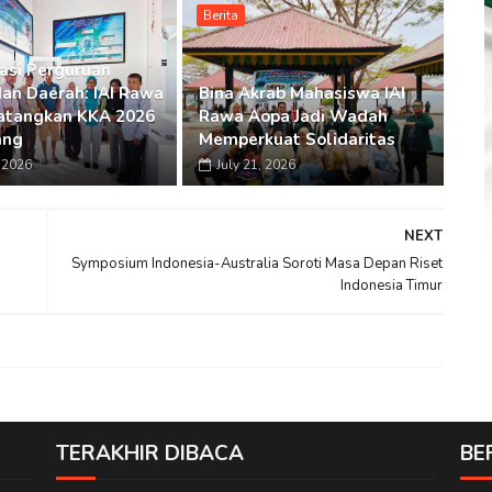
Berita
asi Perguruan
dan Daerah: IAI Rawa
Bina Akrab Mahasiswa IAI
atangkan KKA 2026
Rawa Aopa Jadi Wadah
ang
Memperkuat Solidaritas
, 2026
July 21, 2026
NEXT
Symposium Indonesia-Australia Soroti Masa Depan Riset
Indonesia Timur
TERAKHIR DIBACA
BE