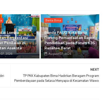
ma
Berita Bima
ilai Lomba
Bunda PAUD Kota Bima
an Berprestasi
Dorong Pemanfaatan Rapor
n Penilaian di
Pendidikan pada Forum K3S
tan Asakota
Rasanae Barat
07, 2026
August 07, 2026
NEXT
iri
TP PKK Kabupaten Bima Hadirkan Beragam Program
Pemberdayaan pada Selasa Menyapa di Kecamatan Wawo