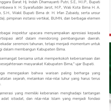
gara Barat Hj. Indah Dhamayanti Putri, S.E., M.I.P., Bupati
bawa Ir. H. Syarafuddin Jarot, M.P., Wali Kota Bima H. A.
 S.H., Wakil Bupati Bima dr. H. Irfan Zubaidy, serta unsur
a), pimpinan instansi vertikal, BUMN, dan berbagai elemen
bagai inspektur upacara menyampaikan apresiasi kepada
rtisipasi aktif dalam mendorong pembangunan daerah.
 sekadar seremoni tahunan, tetapi menjadi momentum untuk
rgi dalam membangun Kabupaten Bima.
i semangat bersama untuk memperkokoh kebersamaan dan
sejahteraan masyarakat Kabupaten Bima," ujar Bupati.
uga menegaskan bahwa warisan paling berharga yang
tatan sejarah, melainkan nilai-nilai luhur yang harus terus
.
 generasi yang memiliki keberanian menghadapi tantangan
adat istiadat, dan nilai-nilai Islam yang menjadi fondasi