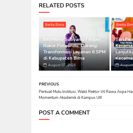
RELATED POSTS
Berita Bima
Berita Bi
Ibu Murni Suciyanti Pimpin
Tim Pen
Rakor Posyandu, Dorong
Kecamat
Transformasi Layanan 6 SPM
Lanjutka
di Kabupaten Bima
Kecama
August 07, 2026
August 
PREVIOUS
Perkuat Mutu Institusi, Wakil Rektor IAI Rawa Aopa Had
Momentum Akademik di Kampus UIII
POST A COMMENT