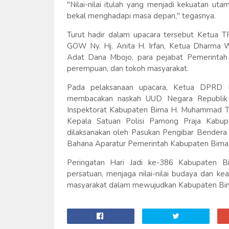
"Nilai-nilai itulah yang menjadi kekuatan ut
bekal menghadapi masa depan," tegasnya.
Turut hadir dalam upacara tersebut Ketua 
GOW Ny. Hj. Anita H. Irfan, Ketua Dharma Wan
Adat Dana Mbojo, para pejabat Pemerintah
perempuan, dan tokoh masyarakat.
Pada pelaksanaan upacara, Ketua DPRD Kab
membacakan naskah UUD Negara Republik I
Inspektorat Kabupaten Bima H. Muhammad Ta
Kepala Satuan Polisi Pamong Praja Kabupa
dilaksanakan oleh Pasukan Pengibar Bendera
Bahana Aparatur Pemerintah Kabupaten Bima
Peringatan Hari Jadi ke-386 Kabupaten 
persatuan, menjaga nilai-nilai budaya dan ke
masyarakat dalam mewujudkan Kabupaten Bima