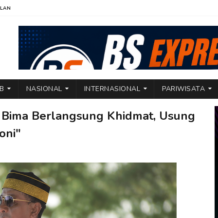
KLAN
TB
NASIONAL
INTERNASIONAL
PARIWISATA
6 Bima Berlangsung Khidmat, Usung
oni"