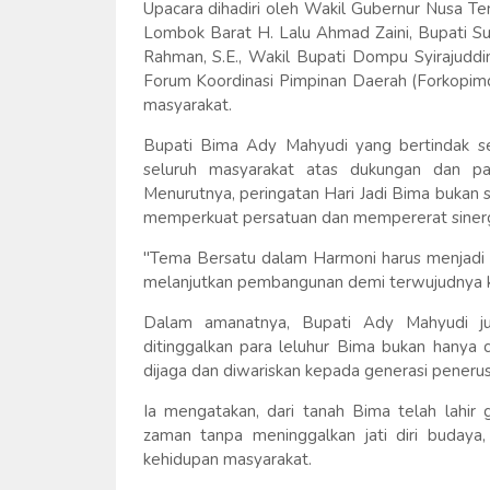
Upacara dihadiri oleh Wakil Gubernur Nusa Teng
Lombok Barat H. Lalu Ahmad Zaini, Bupati Sum
Rahman, S.E., Wakil Bupati Dompu Syirajuddin,
Forum Koordinasi Pimpinan Daerah (Forkopimd
masyarakat.
Bupati Bima Ady Mahyudi yang bertindak se
seluruh masyarakat atas dukungan dan pa
Menurutnya, peringatan Hari Jadi Bima bukan
memperkuat persatuan dan mempererat sine
"Tema Bersatu dalam Harmoni harus menjad
melanjutkan pembangunan demi terwujudnya ke
Dalam amanatnya, Bupati Ady Mahyudi j
ditinggalkan para leluhur Bima bukan hanya ca
dijaga dan diwariskan kepada generasi penerus
Ia mengatakan, dari tanah Bima telah lahir
zaman tanpa meninggalkan jati diri budaya, 
kehidupan masyarakat.