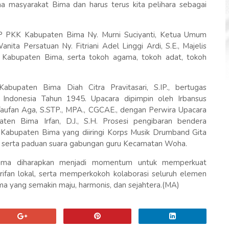
ama masyarakat Bima dan harus terus kita pelihara sebagai
TP PKK Kabupaten Bima Ny. Murni Suciyanti, Ketua Umum
ita Persatuan Ny. Fitriani Adel Linggi Ardi, S.E., Majelis
 Kabupaten Bima, serta tokoh agama, tokoh adat, tokoh
upaten Bima Diah Citra Pravitasari, S.IP., bertugas
ndonesia Tahun 1945. Upacara dipimpin oleh Irbansus
ufan Aga, S.STP., MPA., CGCAE., dengan Perwira Upacara
ten Bima Irfan, D.J., S.H. Prosesi pengibaran bendera
 Kabupaten Bima yang diiringi Korps Musik Drumband Gita
 serta paduan suara gabungan guru Kecamatan Woha.
Bima diharapkan menjadi momentum untuk memperkuat
arifan lokal, serta memperkokoh kolaborasi seluruh elemen
 yang semakin maju, harmonis, dan sejahtera.(MA)