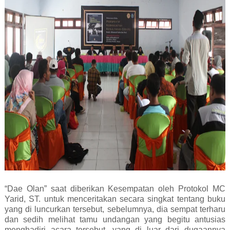
“Dae Olan” saat diberikan Kesempatan oleh Protokol MC
Yarid, ST. untuk menceritakan secara singkat tentang buku
yang di luncurkan tersebut, sebelumnya, dia sempat terharu
dan sedih melihat tamu undangan yang begitu antusias
menghadiri acara tersebut, yang di luar dari dugaannya