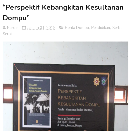
“Perspektif Kebangkitan Kesultanan
Dompu”
Nurdin
Januari 01, 2018
Berita Dompu
,
Pendidikan
,
Serba-
Serbi