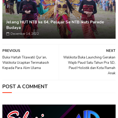
Jelang HUT NTB ke 64, Pelajar Se NTB Ikuti Parade
Budaya
December 14, 2022
PREVIOUS
NEXT
Buka Haflah Tilawatil Qur’an,
Walikota Buka Launching Gerakan
Walikota Ucapkan Terimakasih
Wajib Paud Satu Tahun Pra SD,
Kepada Para Alim Ulama
Paud Holistik dan Kota Ramah
Anak
POST A COMMENT