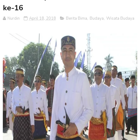
ke-16
Nurdin
April 18, 2018
Berita Bima
,
Budaya
,
Wisata Budaya