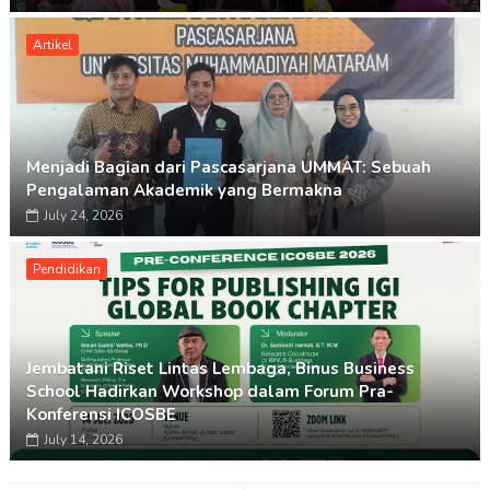
Artikel
Menjadi Bagian dari Pascasarjana UMMAT: Sebuah
Pengalaman Akademik yang Bermakna
July 24, 2026
Pendidikan
Jembatani Riset Lintas Lembaga, Binus Business
School Hadirkan Workshop dalam Forum Pra-
Konferensi ICOSBE
July 14, 2026