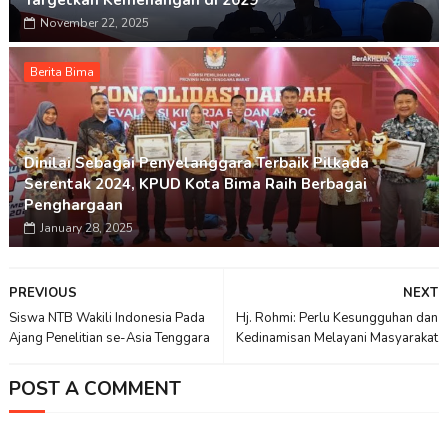
Targetkan Kemenangan di 2029
November 22, 2025
Berita Bima
Dinilai Sebagai Penyelanggara Terbaik Pilkada
Serentak 2024, KPUD Kota Bima Raih Berbagai
Penghargaan
January 28, 2025
PREVIOUS
NEXT
Siswa NTB Wakili Indonesia Pada
Hj. Rohmi: Perlu Kesungguhan dan
Ajang Penelitian se-Asia Tenggara
Kedinamisan Melayani Masyarakat
POST A COMMENT