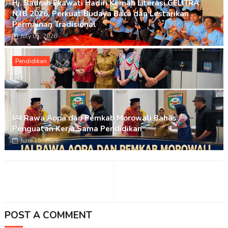
Hj. Badrah Ekawati Hadiri Kemah Literasi GELITRA
NTB 2026, Perkuat Budaya Baca dan Lestarikan
Permainan Tradisional
July 05, 2026
Pendidikan
IAI Rawa Aopa dan Pemkab Morowali Bahas
Penguatan Kerja Sama Pendidikan
June 15, 2026
POST A COMMENT