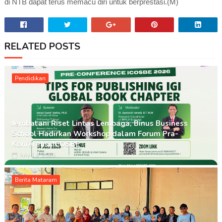
di NTB dapat terus memacu diri untuk berprestasi.(M)
RELATED POSTS
Pendidikan
Jembatani Riset Lintas Lembaga, Binus Business
School Hadirkan Workshop dalam Forum Pra-
Konferensi ICOSBE
July 14, 2026
Berita Mataram