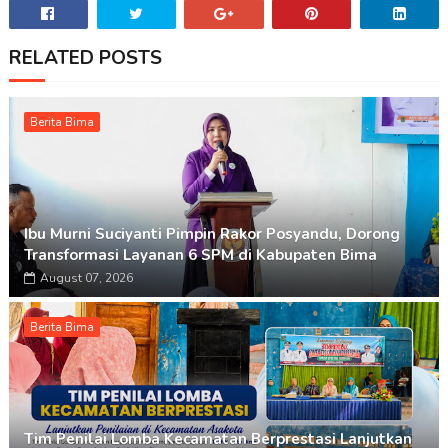
RELATED POSTS
Berita Bima
Ibu Murni Suciyanti Pimpin Rakor Posyandu, Dorong
Transformasi Layanan 6 SPM di Kabupaten Bima
August 07, 2026
Berita Bima
Tim Penilai Lomba Kecamatan Berprestasi Lanjutkan