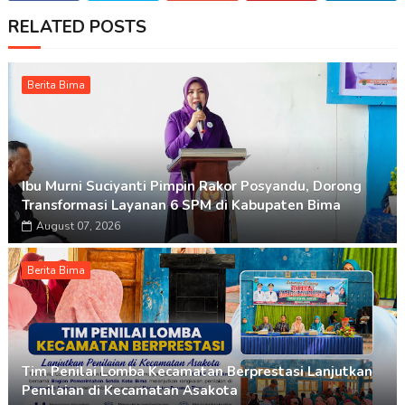
RELATED POSTS
Berita Bima
Ibu Murni Suciyanti Pimpin Rakor Posyandu, Dorong
Transformasi Layanan 6 SPM di Kabupaten Bima
August 07, 2026
Berita Bima
Tim Penilai Lomba Kecamatan Berprestasi Lanjutkan
Penilaian di Kecamatan Asakota