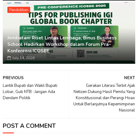
Pendidikan
Jembatani Riset Lintas Lembaga, Binus Business
School Hadirkan Workshop dalam Forum Pra-
Konferensi ICOSBE
July 14, 2026
PREVIOUS
NEXT
Lantik Bupati dan Wakil Bupati
Gerakan Literasi Terbit Ajak
Lobar, Gub NTB : Jangan Ada
Netizen Dukung Hasil Pemilu Yang
Dendam Politik
Konstitusional dan Perangi Hoax
Untuk Berlanjutnya Kepemimpinan
Nasional
POST A COMMENT