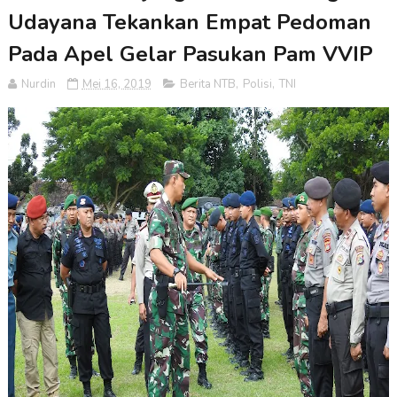
Udayana Tekankan Empat Pedoman
Pada Apel Gelar Pasukan Pam VVIP
Nurdin
Mei 16, 2019
Berita NTB
,
Polisi
,
TNI