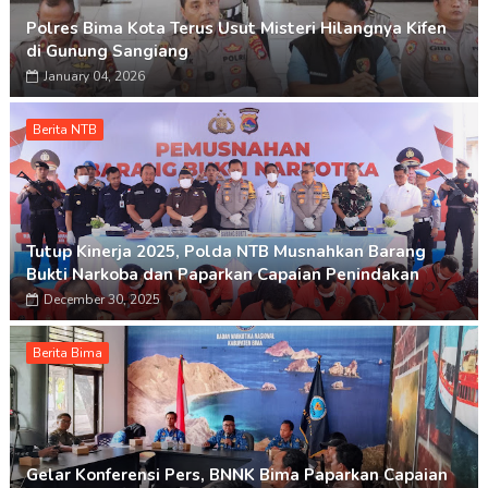
Polres Bima Kota Terus Usut Misteri Hilangnya Kifen
di Gunung Sangiang
January 04, 2026
Berita NTB
Tutup Kinerja 2025, Polda NTB Musnahkan Barang
Bukti Narkoba dan Paparkan Capaian Penindakan
December 30, 2025
Berita Bima
Gelar Konferensi Pers, BNNK Bima Paparkan Capaian