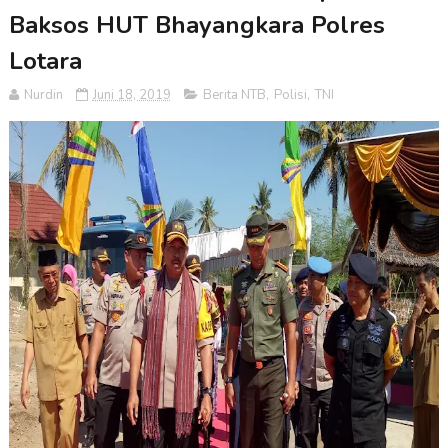
Baksos HUT Bhayangkara Polres
Lotara
Nurdin
Juni 18, 2019
Berita NTB
,
Polisi
,
TNI