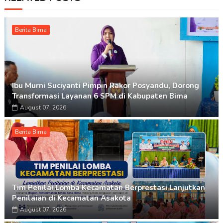
Berita Bima
Ibu Murni Suciyanti Pimpin Rakor Posyandu, Dorong
Transformasi Layanan 6 SPM di Kabupaten Bima
August 07, 2026
Berita Bima
Tim Penilai Lomba Kecamatan Berprestasi Lanjutkan
Penilaian di Kecamatan Asakota
August 07, 2026