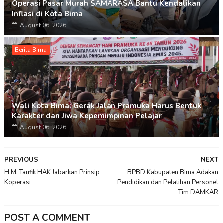
Operasi Pasar Murah SAMARASA Bantu Kendalikan
Inflasi di Kota Bima
August 06, 2026
Berita Bima
Wali Kota Bima: Gerak Jalan Pramuka Harus Bentuk
Karakter dan Jiwa Kepemimpinan Pelajar
August 06, 2026
PREVIOUS
NEXT
H.M. Taufik HAK Jabarkan Prinsip
BPBD Kabupaten Bima Adakan
Koperasi
Pendidikan dan Pelatihan Personel
Tim DAMKAR
POST A COMMENT