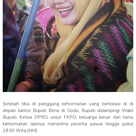
Setelah tiba di panggung kehormatan yang berlokasi di di
depan kantor Bupati Bima di Godo, Bupati didampingi Wakil
Bupati, Ketua DPRD, unsur FKPD, keluarga besar dan tamu
kehormatan lainnya menerima peserta pawai hingga pukul
18.00 Wita.(NM)