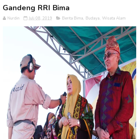
Gandeng RRI Bima
Nurdin
Juli 08, 2019
Berita Bima
,
Budaya
,
Wisata Alam