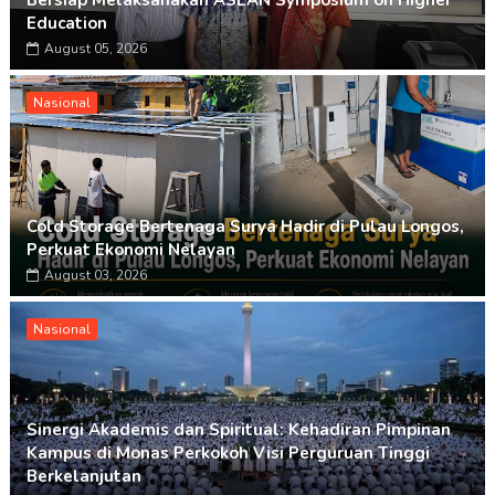
Bersiap Melaksanakan ASEAN Symposium on Higher
Education
August 05, 2026
Nasional
Cold Storage Bertenaga Surya Hadir di Pulau Longos,
Perkuat Ekonomi Nelayan
August 03, 2026
Nasional
Sinergi Akademis dan Spiritual: Kehadiran Pimpinan
Kampus di Monas Perkokoh Visi Perguruan Tinggi
Berkelanjutan