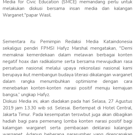
Media for Civic Education (SMCE) memandang perlu untuk
melakukan diskusi bersama insan media dan kalangan
Warganet."papar Wasil.
Sementara itu Pemimpin Redaksi Media Kataindonesia
sekaligus pendiri FPMSI Hafyz Marshal mengatakan, "Demi
memaknai kemerdekaan dalam melawan berbagai konten
negatif hoax dan radikalisme serta bersama mewujudkan rasa
persatuan nasional melalui upaya rekonsilasi nasional kami
berupaya ikut membangun budaya literasi dikalangan warganet
dalam rangka menumbuhkan optimisme dengan cara
menebarkan konten-konten narasi positif menuju kemajuan
bangsa,” ungkap Hafyz.
Diskusi Media ini, akan diadakan pada hari Selasa, 27 Agustus
2019 jam 13.30 wib sd. Selesai. Bertempat di Hotel Central,
Jakarta Timur. Pada kesempatan terswbut juga akan dibagikan
hadiah bagi para pemenang lomba konten narasi positif bagi
kalamgan warganet serta pembacaan deklarasi kalangan
warganet. Adapun beberapa narasumber yang direncanakan