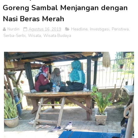
Goreng Sambal Menjangan dengan
Nasi Beras Merah
Nurdin
Agustus 16, 2019
Headline
,
Investigasi
,
Peristiwa
,
Serba-Serbi
,
Wisata
,
Wisata Budaya