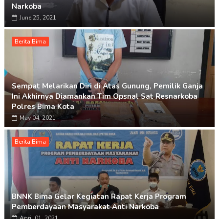
Narkoba
June 25, 2021
Berita Bima
Sempat Melarikan Diri di Atas Gunung, Pemilik Ganja
Ini Akhirnya Diamankan Tim Opsnal Sat Resnarkoba
Polres Bima Kota
May 04, 2021
Berita Bima
BNNK Bima Gelar Kegiatan Rapat Kerja Program
Pemberdayaan Masyarakat Anti Narkoba
April 01, 2021