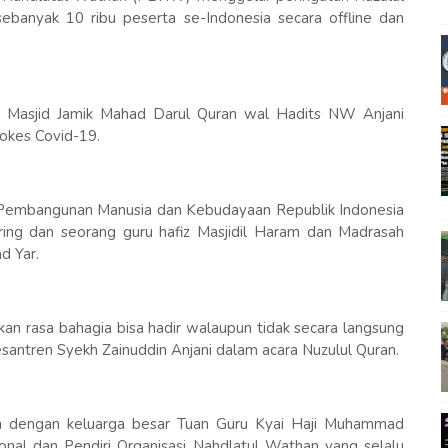
ebanyak 10 ribu peserta se-Indonesia secara offline dan
an Masjid Jamik Mahad Darul Quran wal Hadits NW Anjani
okes Covid-19.
tor Pembangunan Manusia dan Kebudayaan Republik Indonesia
ring dan seorang guru hafiz Masjidil Haram dan Madrasah
d Yar.
rasa bahagia bisa hadir walaupun tidak secara langsung
santren Syekh Zainuddin Anjani dalam acara Nuzulul Quran.
him dengan keluarga besar Tuan Guru Kyai Haji Muhammad
onal dan Pendiri Organisasi Nahdlatul Wathan yang selalu