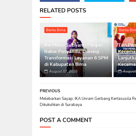
RELATED POSTS
Berita Bima
Berita Bi
Ibu Murni Suciyanti Pimpin
Tim Pen
Rakor Posyandu, Dorong
Kecamat
Transformasi Layanan 6 SPM
Lanjutka
di Kabupaten Bima
Kecama
August 07, 2026
August 
PREVIOUS
Melebarkan Sayap, IKA Unram Gerbang Kertasusila R
Dikukuhkan di Surabaya
POST A COMMENT