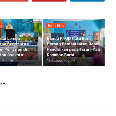
ma
Berita Bima
ilai Lomba
Bunda PAUD Kota Bima
an Berprestasi
Dorong Pemanfaatan Rapor
n Penilaian di
Pendidikan pada Forum K3S
tan Asakota
Rasanae Barat
07, 2026
August 07, 2026
esmi