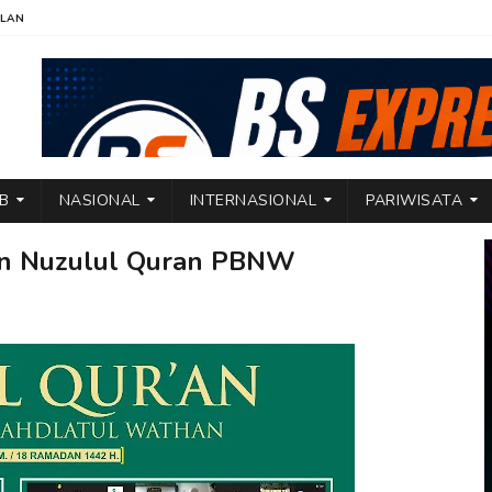
KLAN
TB
NASIONAL
INTERNASIONAL
PARIWISATA
an Nuzulul Quran PBNW