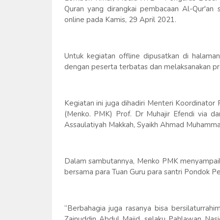
Quran yang dirangkai pembacaan Al-Qur'an s
online pada Kamis, 29 April 2021.
Untuk kegiatan offline dipusatkan di halam
dengan peserta terbatas dan melaksanakan pr
Kegiatan ini juga dihadiri Menteri Koordina
(Menko. PMK) Prof. Dr Muhajir Efendi via da
Assaulatiyah Makkah, Syaikh Ahmad Muhamma
Dalam sambutannya, Menko PMK menyampaikan 
bersama para Tuan Guru para santri Pondok Pe
“Berbahagia juga rasanya bisa bersilaturra
Zainuddin Abdul Majid, selaku Pahlawan Nasi