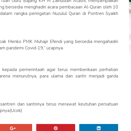
uan Guru Bajang KH M Zainuddin Atasni, menyampaikan
ng bersedia menghadiri acara pembacaan Al-Quran oleh 10
m dalam rangka peringatan Nuzulul Quran di Pontren Syaikh
pak Menko PMK Muhajir Efendi yang bersedia mengahadiri
alam pandemi Covid-19,” ucapnya.
ap kepada pemerintaah agar terus memberikaan perhatian
rena menurutnya, para ulama dan santri menjadi garda
antren dan santrinya terus merawat keutuhan persatuan
upnya(Ucok)