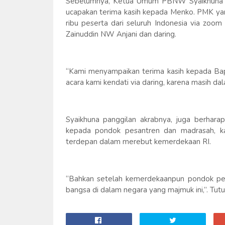
Sebelumnya, Ketua Umum PBNW Syaikhuna T
ucapakan terima kasih kepada Menko. PMK ya
ribu peserta dari seluruh Indonesia via zoo
Zainuddin NW Anjani dan daring.
“Kami menyampaikan terima kasih kepada Ba
acara kami kendati via daring, karena masih d
Syaikhuna panggilan akrabnya, juga berhar
kepada pondok pesantren dan madrasah, ka
terdepan dalam merebut kemerdekaan RI.
“Bahkan setelah kemerdekaanpun pondok pes
bangsa di dalam negara yang majmuk ini,”. Tut