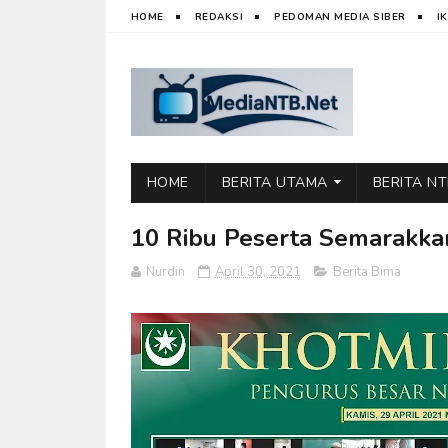
HOME
REDAKSI
PEDOMAN MEDIA SIBER
I
HOME
BERITA UTAMA
BERITA N
10 Ribu Peserta Semarakk
Nurdin
April 30, 2021
Berita Bima