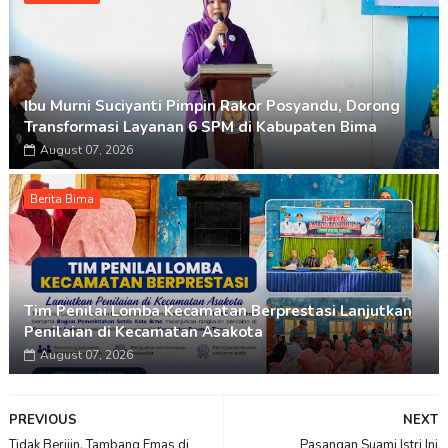
Ibu Murni Suciyanti Pimpin Rakor Posyandu, Dorong
Transformasi Layanan 6 SPM di Kabupaten Bima
August 07, 2026
Berita Bima
Tim Penilai Lomba Kecamatan Berprestasi Lanjutkan
Penilaian di Kecamatan Asakota
August 07, 2026
PREVIOUS
NEXT
Tidak Berijin, Tambang Emas di
Pasangan Suami Istri Ini