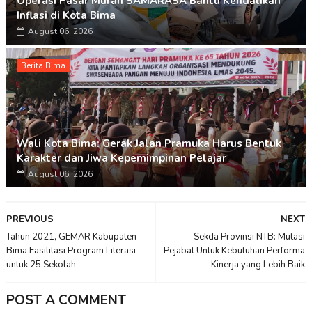
Operasi Pasar Murah SAMARASA Bantu Kendalikan
Inflasi di Kota Bima
August 06, 2026
Berita Bima
Wali Kota Bima: Gerak Jalan Pramuka Harus Bentuk
Karakter dan Jiwa Kepemimpinan Pelajar
August 06, 2026
PREVIOUS
NEXT
Tahun 2021, GEMAR Kabupaten
Sekda Provinsi NTB: Mutasi
Bima Fasilitasi Program Literasi
Pejabat Untuk Kebutuhan Performa
untuk 25 Sekolah
Kinerja yang Lebih Baik
POST A COMMENT