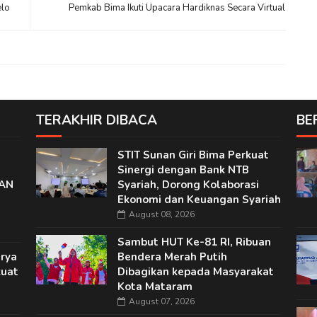
elo
Pemkab Bima Ikuti Upacara Hardiknas Secara Virtual
TERAKHIR DIBACA
BE
STIT Sunan Giri Bima Perkuat
Sinergi dengan Bank NTB
EAN
Syariah, Dorong Kolaborasi
Ekonomi dan Keuangan Syariah
August 08, 2026
Sambut HUT Ke-81 RI, Ribuan
rya
Bendera Merah Putih
kuat
Dibagikan kepada Masyarakat
Kota Mataram
August 07, 2026