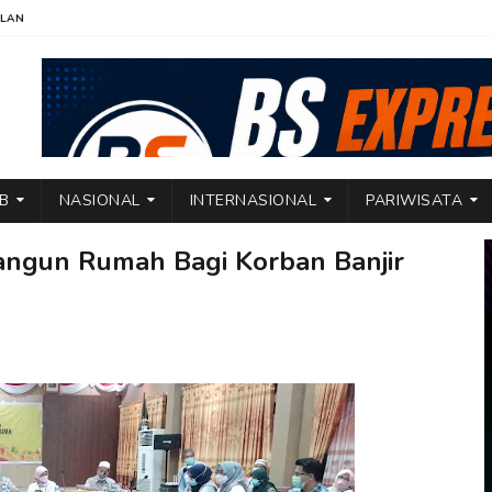
KLAN
TB
NASIONAL
INTERNASIONAL
PARIWISATA
ngun Rumah Bagi Korban Banjir