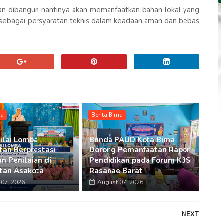
akan dibangun nantinya akan memanfaatkan bahan lokal yang
n sebagai persyaratan teknis dalam keadaan aman dan bebas
ma
Berita Bima
ilai Lomba
Bunda PAUD Kota Bima
an Berprestasi
Dorong Pemanfaatan Rapor
n Penilaian di
Pendidikan pada Forum K3S
tan Asakota
Rasanae Barat
07, 2026
August 07, 2026
NEXT