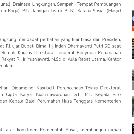
omunal), Drainase Lingkungan, Sampah (Tempat Pembuangan
 Raga), PJU (Jaringan Listrik PLN), Sarana Sosial (Masjid
langsung mendapat perhatian yang luar biasa dari Presiden,
RI,’’ujar Bupati Bima, Hj Indah Dhamayanti Putri SE, saat
r Rumah Khusus Direktorat Jenderal Penyedia Perumahan
yat RI, Ir. Yusniawati, M.Sc, di Aula Rapat Utama, Kantor
 malam.
hari. Didampingi Kasubdit Perencanaan Teknis Direktorat
 Cipta Karya, Kusumawardhani, ST., MT. Kepala Biro
 dan Kepala Balai Perumahan Nusa Tenggara Kementerian
sih atas komitmen Pemerintah Pusat, membangun rumah