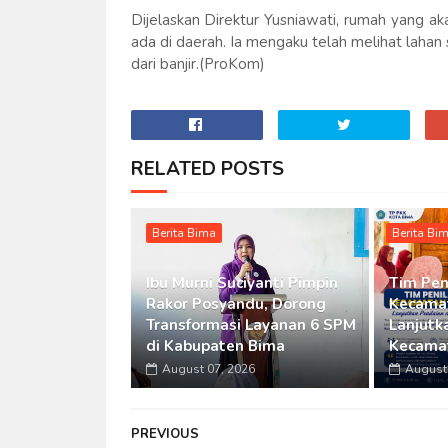
Dijelaskan Direktur Yusniawati, rumah yang 
ada di daerah. Ia mengaku telah melihat laha
dari banjir.(ProKom)
RELATED POSTS
Berita Bima
Berita Bi
Ibu Murni Suciyanti Pimpin
Tim Pen
Rakor Posyandu, Dorong
Kecamat
Transformasi Layanan 6 SPM
Lanjutka
di Kabupaten Bima
Kecama
August 07, 2026
August 
PREVIOUS