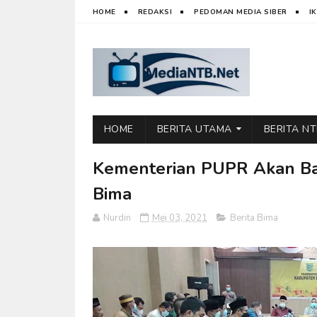
HOME
REDAKSI
PEDOMAN MEDIA SIBER
I
HOME
BERITA UTAMA
BERITA N
Kementerian PUPR Akan Ba
Bima
Nurdin
Mei 03, 2021
Berita Bima