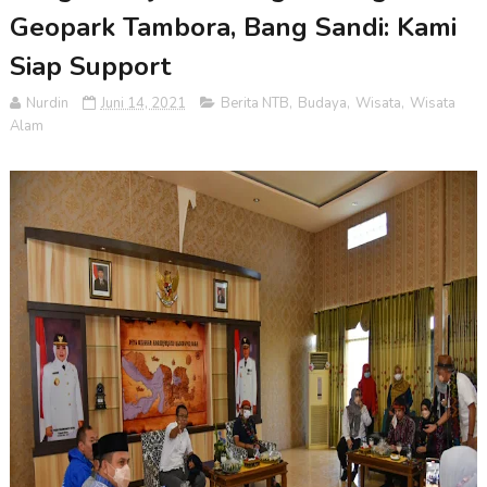
Geopark Tambora, Bang Sandi: Kami
Siap Support
Nurdin
Juni 14, 2021
Berita NTB
,
Budaya
,
Wisata
,
Wisata
Alam