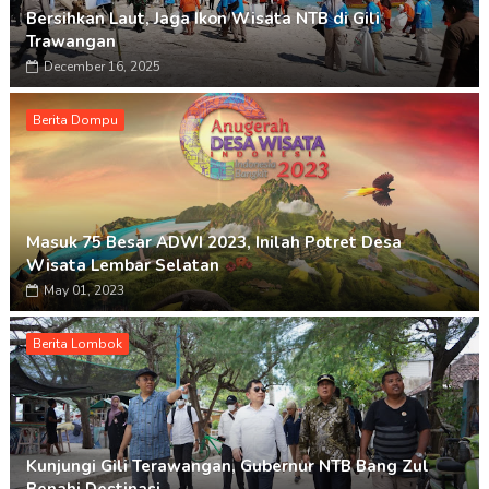
Bersihkan Laut, Jaga Ikon Wisata NTB di Gili
Trawangan
December 16, 2025
Berita Dompu
Masuk 75 Besar ADWI 2023, Inilah Potret Desa
Wisata Lembar Selatan
May 01, 2023
Berita Lombok
Kunjungi Gili Terawangan, Gubernur NTB Bang Zul