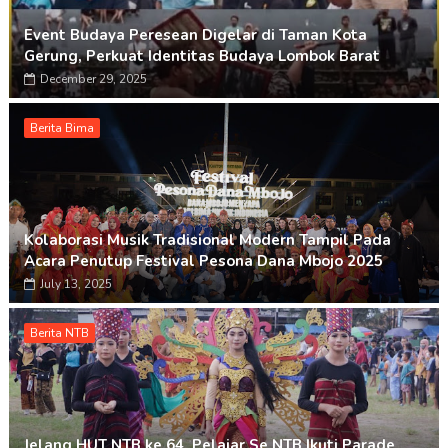
Event Budaya Peresean Digelar di Taman Kota
Gerung, Perkuat Identitas Budaya Lombok Barat
December 29, 2025
Berita Bima
Kolaborasi Musik Tradisional Modern Tampil Pada
Acara Penutup Festival Pesona Dana Mbojo 2025
July 13, 2025
Berita NTB
Jelang HUT NTB ke 64, Pelajar Se NTB Ikuti Parade