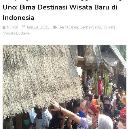
Uno: Bima Destinasi Wisata Baru di
Indonesia
Nurdin
Juni 14, 2021
Berita Bima
,
Serba-Serbi
,
Wisata
,
Wisata Budaya